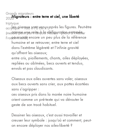
Grands migrateurs
Migrateurs : entre terre et ciel, une liberté
2020
triptyque
Les oiseaux sont venus après les figures. Peut-être
acrylique - 100 x 70 cm x 3
comme une suite à la défiguration entamée,
(meuble peint par François Nasica - photo à l'Atelier
pour sortir encore un peu plus de la référence
Franck Michel)
humaine et se retrouver, entre terre et ciel
dans l’extrême légèreté et l'infinie gravité
qu’offrent les oiseaux;
entre cris, piaillements, chants, ailes déployées,
repliées ou abîmées, becs ouverts et tendus,
envols et pas claudicants.
Oiseaux aux ailes ouvertes sans voler, oiseaux
aux becs ouverts sans crier, aux pattes écartées
sans s'agripper :
ces oiseaux pris dans la marée noire humaine
crient comme un pré-texte qui va dérouter le
geste de son tracé habituel.
Dessiner les oiseaux, c’est aussi travailler et
creuser leur symbole : jusqu’où et comment, peut-
on encore déployer nos ailes-liberté ?